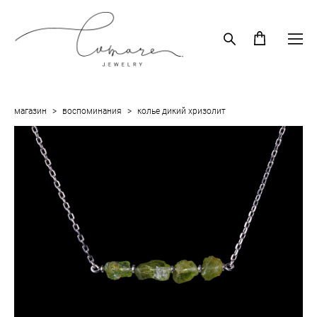
магазин
>
воспоминания
>
колье дикий хризолит