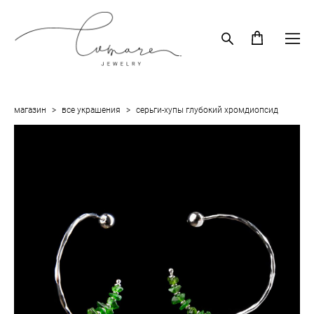
магазин
>
все украшения
>
серьги-хупы глубокий хромдиопсид