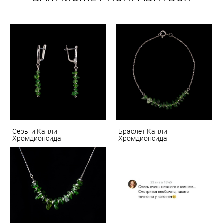
Серьги Капли
Браслет Капли
Хромдиопсида
Хромдиопсида