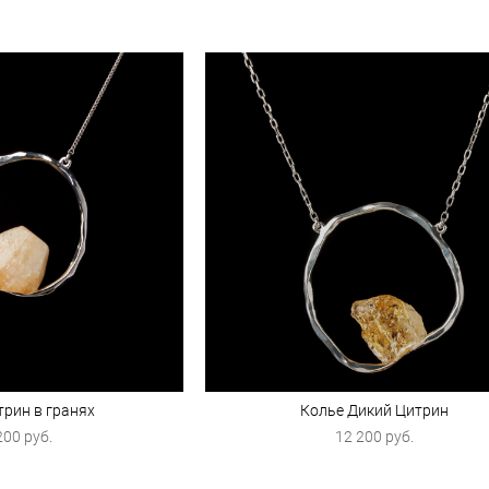
трин в гранях
Колье Дикий Цитрин
200 pуб.
12 200 pуб.