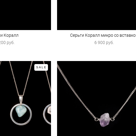
ги Коралл
Серьги Коралл микро со вставк
200 pуб.
6 900 pуб.
SALE