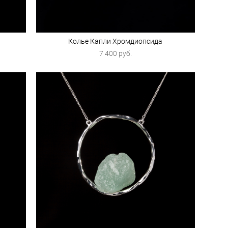
Колье Капли Хромдиопсида
7 400 pуб.