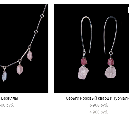
 Бериллы
Серьги Розовый кварц и Турмал
500 pуб.
6 900 pуб.
4 900 pуб.