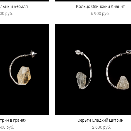
льный Берилл
Кольцо Одинокий Кианит
00 pуб.
6 900 pуб.
трин в гранях
Серьги Сладкий Цитрин
600 pуб.
12 600 pуб.