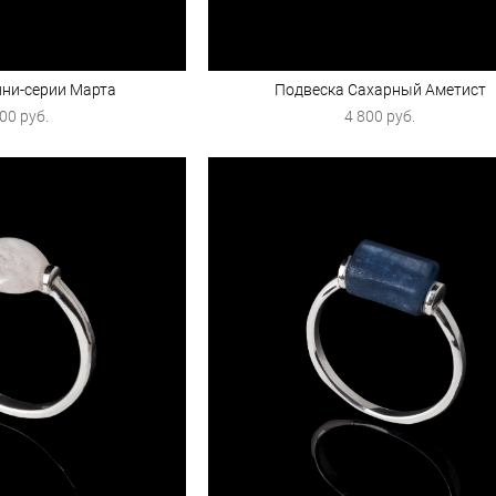
ини-серии Марта
Подвеска Сахарный Аметист
00 pуб.
4 800 pуб.