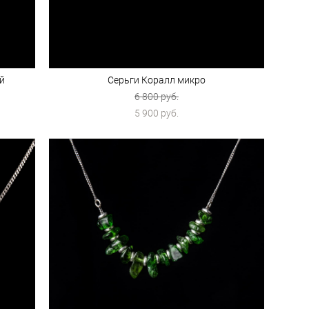
ой
Серьги Коралл микро
6 800 pуб.
5 900 pуб.