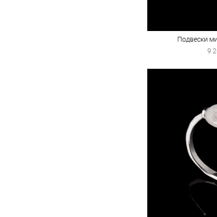
Подвески м
9 2