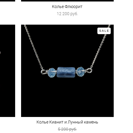
Колье Флюорит
12 200 pуб.
SALE
Колье Кианит и Лунный камень
5 200 pуб.