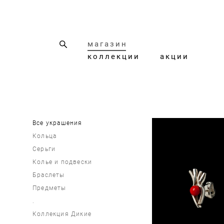
магазин
коллекции
акции
Все украшения
Кольца
Серьги
Колье и подвески
Браслеты
Предметы
.
Коллекция Дикие