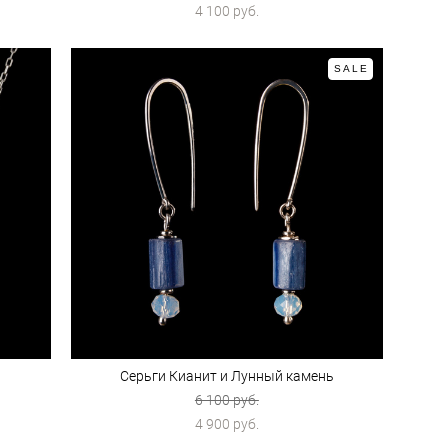
4 100 pуб.
SALE
Серьги Кианит и Лунный камень
6 100 pуб.
4 900 pуб.