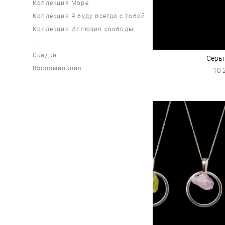
Коллекция Море
Коллекция Я буду всегда с тобой
Коллекция Иллюзия свободы
.
Скидки
Серь
Воспоминания
10 